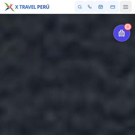
X TRAVEL
PERÚ
0