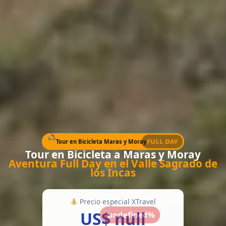
FULL DAY
Tour en Bicicleta Maras y Moray
Tour en Bicicleta a Maras y Moray
Aventura Full Day en el Valle Sagrado de
los Incas
Precio especial XTravel
US$ null
-undefined%