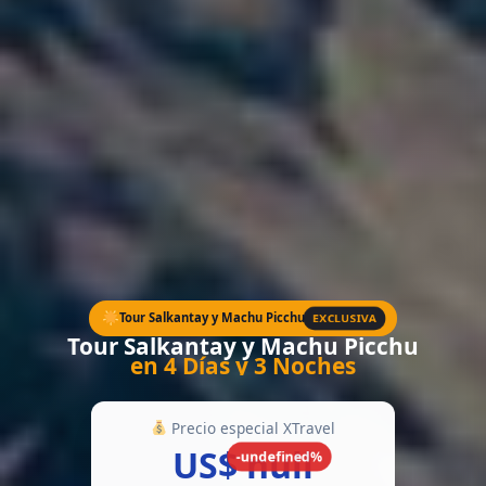
EXCLUSIVA
Tour Salkantay y Machu Picchu
Tour Salkantay y Machu Picchu
en 4 Días y 3 Noches
Precio especial XTravel
US$ null
-undefined%