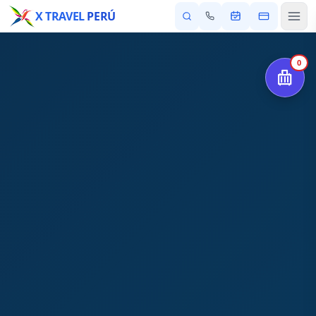
X TRAVEL
PERÚ
0