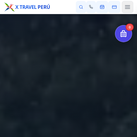
X TRAVEL
PERÚ
0