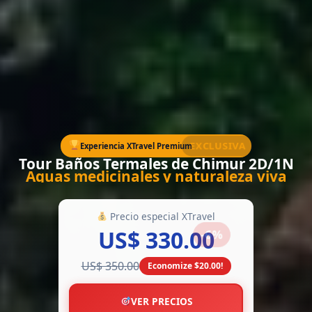
EXCLUSIVA
Experiencia XTravel Premium
Tour Baños Termales de Chimur 2D/1N
Aguas medicinales y naturaleza viva
Precio especial XTravel
US$ 330.00
-6%
US$ 350.00
Economize $20.00!
VER PRECIOS