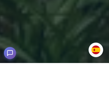
Tour Baños Termales de Chimur 2D/ 1N
desde Cusco
3,950m snm - Challabamba, Paucartambo