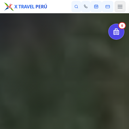
X TRAVEL
PERÚ
0