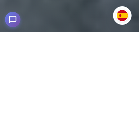
Canotaje en el Río Apurímac 3D/2N
2,000m snm - Cañón del Apurímac, Cusco
Vive una experiencia única de tres días y dos noches en el
imponente Río Apurímac, considerado una de las mejores
rutas de canotaje del Perú y del mundo. Desde el inicio, te
adentrarás en el majestuoso Cañón del Apurímac, donde la
fuerza del río marca el ritmo de la aventura.
En el primer
tramo, los rápidos de clase III te permitirán
familiarizarte con la corriente y disfrutar de la emoción
inicial. Luego, conforme avances, los rápidos aumentan
en intensidad hasta llegar a categorías IV y V,
desafiando tus habilidades y regalándote momentos de