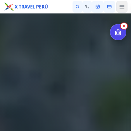
X TRAVEL
PERÚ
0