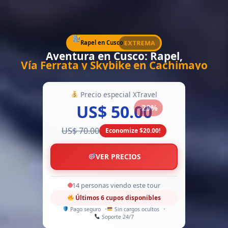
EXTREMA
Rapel en Cusco
Aventura en Cusco: Rapel,
Vía Ferrata y Skybike en Cachimayo
Precio especial XTravel
US$ 50.00
-29%
US$ 70.00
Economize $20.00!
VER PRECIOS
15 personas viendo este tour
Últimos 6 cupos disponibles
Pago seguro
Sin cargos ocultos
Soporte 24/7