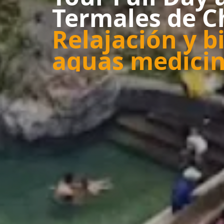
Termales de 
Relajación y b
aguas medicin