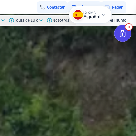
Contactar
Mi reserva
Pagar
IDIOMA
Español
s
Tours de Lujo
Nosotros
Blog Hacienda el Triunfo
0