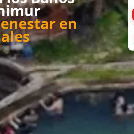
Chimur
ienestar en
ales