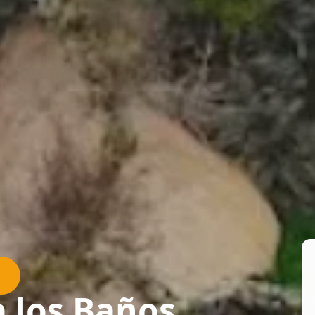
A
a los Baños