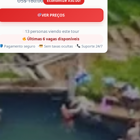
US$ 180.00
Economize $30.00!
VER PREÇOS
9 personas viendo este tour
Últimas 6 vagas disponíveis
Pagamento seguro
Sem taxas ocultas
Suporte 24/7