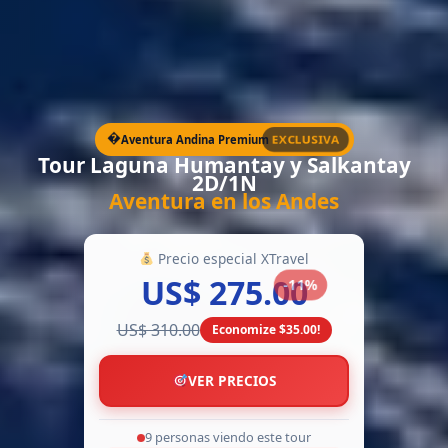
EXCLUSIVA
�️
Aventura Andina Premium
Tour Laguna Humantay y Salkantay
2D/1N
Aventura en los Andes
Precio especial XTravel
US$ 275.00
-11%
US$ 310.00
Economize $35.00!
VER PRECIOS
14 personas viendo este tour