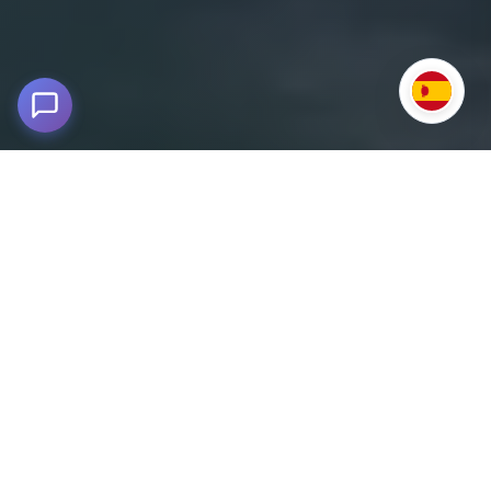
Tour Laguna Humantay y Salkantay
2D/1N
4,600 msnm - Andes peruanos
Embárcate en una aventura inolvidable por la cordillera de
los Andes, explorando dos de los destinos naturales más
impresionantes del Perú: la Laguna Humantay, con sus
aguas turquesas enmarcadas por glaciares, y el Abra
Salkantay, el paso de montaña más desafiante del clásico
trekking hacia Machu Picchu.
Durante dos días te
conectarás con la majestuosidad de la naturaleza,
caminando por antiguos senderos incas, durmiendo