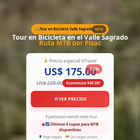
Tour en Bicicleta Valle Sagrado
MTB
Tour en Bicicleta en el Valle Sagrado
Ruta MTB por Pisac
Precio especial XTravel
US$ 175.00
-20%
US$ 220.00
Economize $45.00!
VER PRECIOS
13 personas viendo este tour
�‍
Últimos 4 cupos para MTB
disponibles
Pago seguro
Sin cargos ocultos