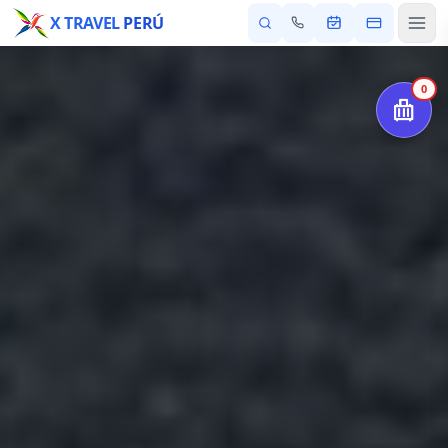
X TRAVEL
PERÚ
0