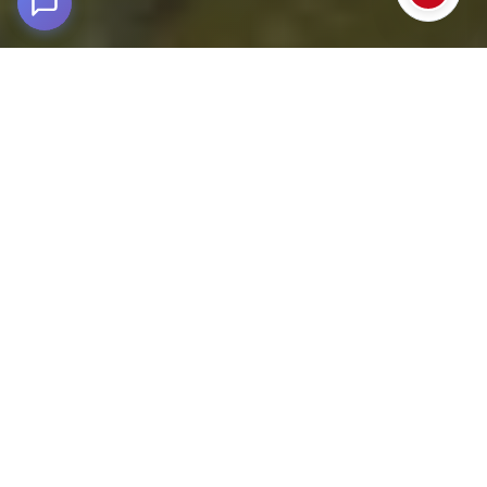
Tour en Bicicleta en el Valle Sagrado
2,900m snm - Valle Sagrado, Cusco
Vive una experiencia diferente recorriendo el Valle Sagrado
en bicicleta, una de las mejores maneras de conectar con la
naturaleza y la cultura viva de los Andes. Este tour está
diseñado tanto para viajeros con experiencia en ciclismo
como para quienes desean disfrutar de una aventura activa
sin necesidad de ser expertos.
La ruta comienza cerca del
pintoresco pueblo de Pisac, punto de inicio ideal para
adentrarse en los impresionantes paisajes del valle.
Desde allí, seguirás el curso del río Urubamba, rodeado
de montañas, terrazas agrícolas y comunidades locales
que mantienen vivas sus tradiciones ancestrales.
Durante el recorrido en bicicleta en el Valle Sagrado de los
Incas, tendrás la oportunidad de experimentar la vida
cotidiana de los pobladores: degustar la refrescante chicha de