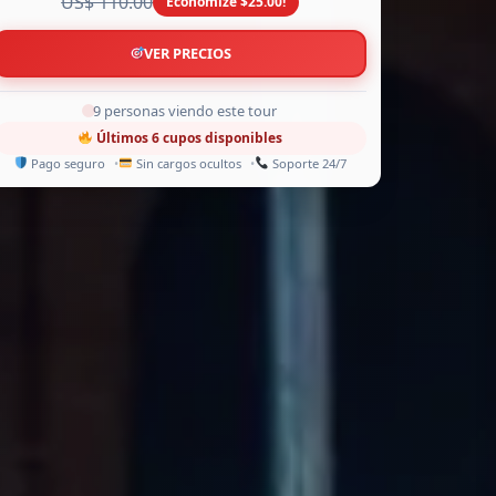
US$ 110.00
Economize $25.00!
VER PRECIOS
8 personas viendo este tour
Últimos 6 cupos disponibles
Pago seguro
Sin cargos ocultos
Soporte 24/7