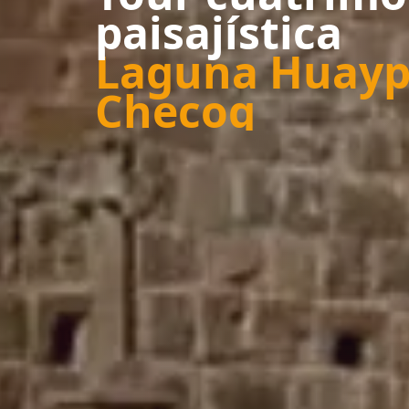
paisajística
Laguna Huayp
Checoq