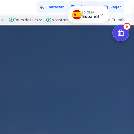
Contactar
Mi reserva
Pagar
IDIOMA
Español
s
Tours de Lujo
Nosotros
Blog Hacienda el Triunfo
0