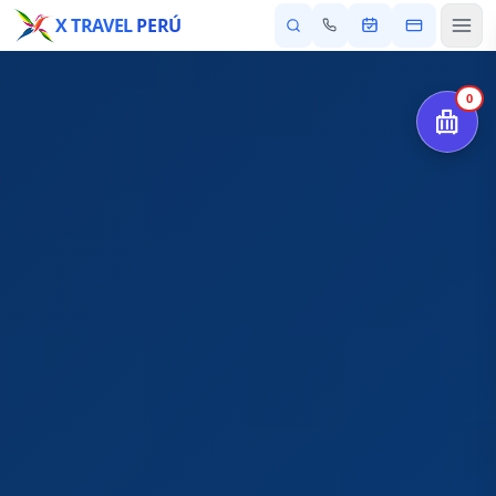
X TRAVEL
PERÚ
0