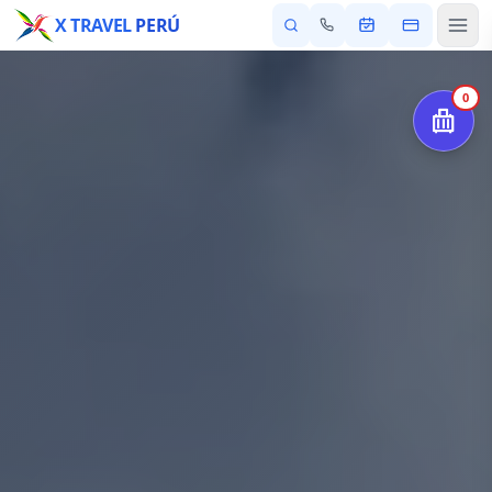
X TRAVEL
PERÚ
0