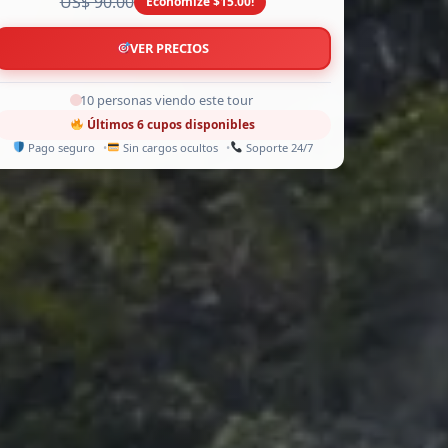
US$ 90.00
Economize $15.00!
VER PRECIOS
8 personas viendo este tour
Últimos 6 cupos disponibles
Pago seguro
Sin cargos ocultos
Soporte 24/7