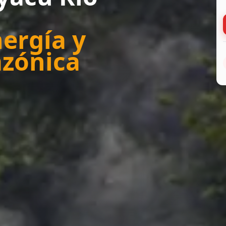
ergía y
azónica