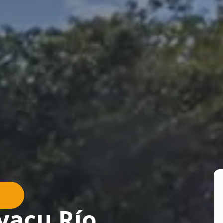
IVA
yacu Río