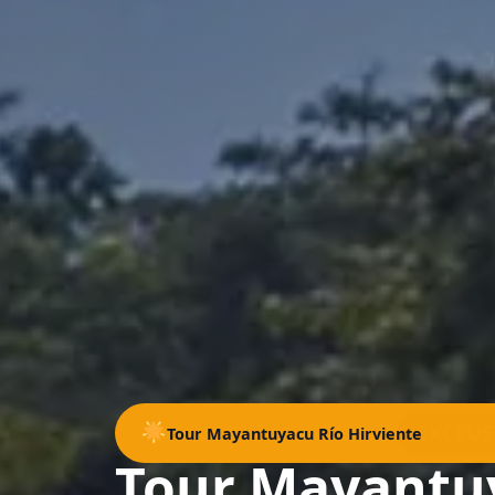
EXCLUS
Tour Mayantuyacu Río Hirviente
Tour Mayantu