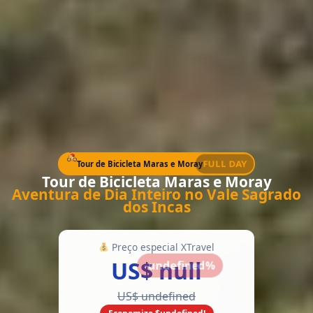
FULL DAY
Tour de Bicicleta Maras e Moray
Tour de Bicicleta Maras e Moray
Aventura de Dia Inteiro no Vale Sagrado
dos Incas
Preço especial XTravel
US$ null
-undefined%
US$ undefined