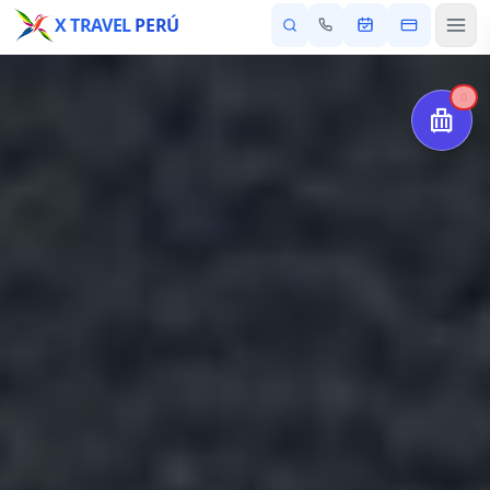
X TRAVEL
PERÚ
0