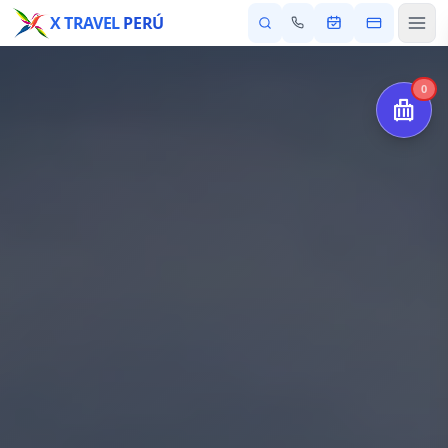
X TRAVEL
PERÚ
0