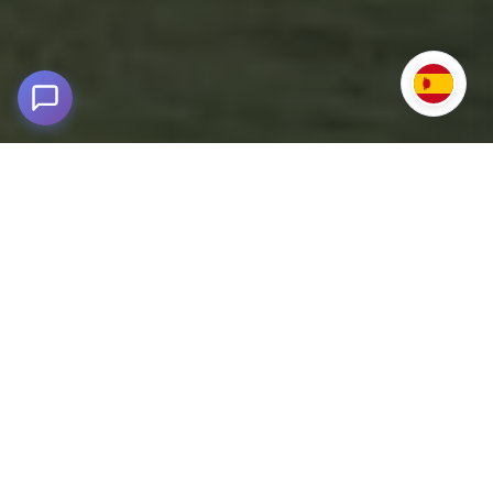
City Tour en Cusco y Pisac
Cusco y Pisac, Perú
Descubre lo mejor de Cusco y Pisac en un solo tour. Historia
inca, cultura viva y paisajes andinos en una experiencia
única desde la antigua capital del Tahuantinsuyo. Explora la
esencia del Imperio Inca en un solo día. Este City Tour por
Cusco y Pisac es la combinación perfecta de historia viva,
paisajes inolvidables y tradición ancestral.
Inicia el recorrido en la ciudad de Cusco, donde visitarás