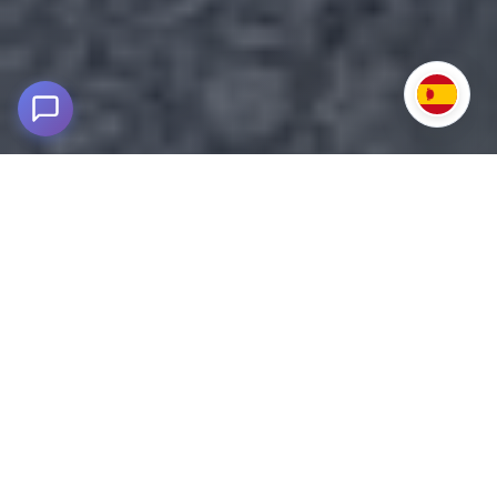
Excursión a Laguna 69 y Laguna de
Llanganuco
Cordillera Blanca, Huaraz
Vive la mejor excursión a Laguna 69 y Laguna de
Llanganuco
, una aventura en la Cordillera Blanca.
El tour inicia con un traslado de aproximadamente 3 horas,
con una breve parada en la Laguna de Llanganuco para tomar
fotos y admirar su paisaje.