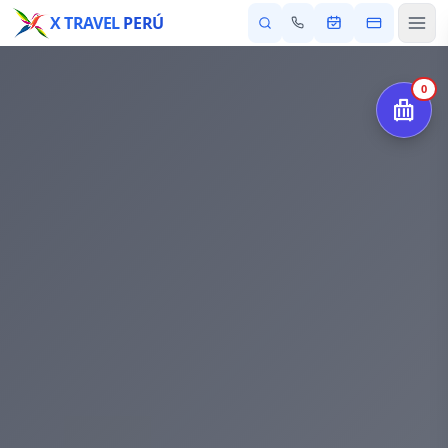
X TRAVEL
PERÚ
0