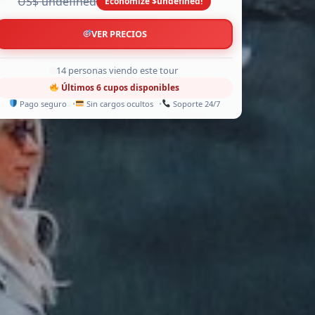
US$ undefined
Economize $undefined!
VER PRECIOS
9 personas viendo este tour
Últimos 6 cupos disponibles
Pago seguro
Sin cargos ocultos
Soporte 24/7