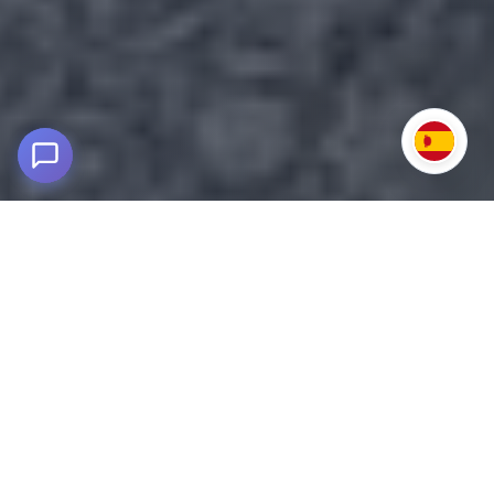
Tour Huaraz 5D/4N - Aventura Andina
Inolvidable
Callejón de Huaylas / Cordillera Blanca
Descubre Huaraz en 5 días: lagunas turquesas, nevados
y arqueología.
Explora lagunas icónicas como Parón y Llanganuco, camina
hasta el Nevado Pastoruri y visita el centro arqueológico de