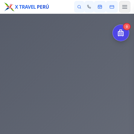
X TRAVEL
PERÚ
0