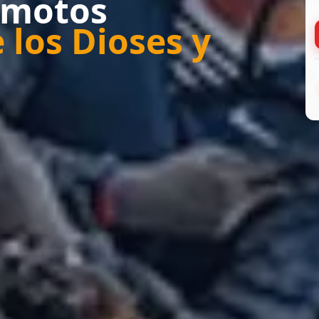
imotos
 los Dioses y