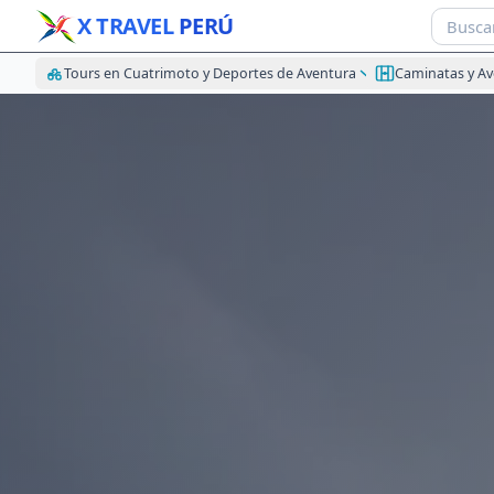
X TRAVEL
PERÚ
Tours en Cuatrimoto y Deportes de Aventura
Caminatas y A