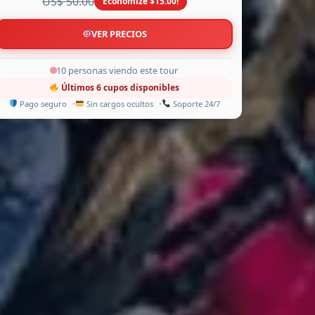
US$ 50.00
Economize $15.00!
VER PRECIOS
9 personas viendo este tour
Últimos 6 cupos disponibles
Pago seguro
Sin cargos ocultos
Soporte 24/7