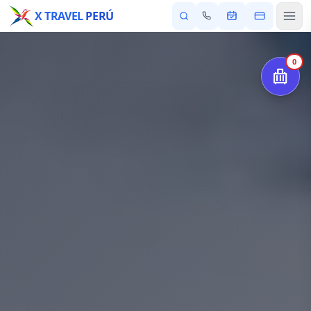
X TRAVEL
PERÚ
0