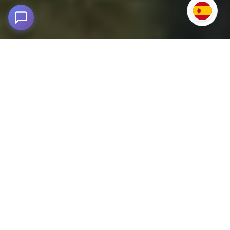
Tour Chachapoyas
Región Amazonas - Perú
Descubre la magia de los Chachapoyas
con este tour de 5
días y 4 noches en Perú.
Ubicado en la región Amazonas, este tour recorre una ruta
ancestral donde historia, naturaleza y aventura se unen; es uno
de los destinos alternativos del norte peruano para quienes
buscan autenticidad y paisajes andinos únicos entre
montañas, bosques y maravillas arqueológicas.
Recepción en aeropuerto, traslados al lodge, visitas a Catarata
de Gocta, Fortaleza de Kuélap, Sarcófagos de Karajía,