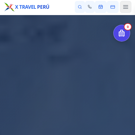
X TRAVEL
PERÚ
0