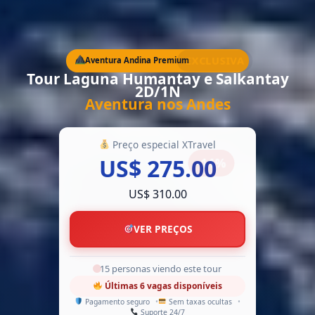
EXCLUSIVA
Aventura Andina Premium
Tour Laguna Humantay e Salkantay
2D/1N
Aventura nos Andes
Preço especial XTravel
US$ 275.00
-11%
US$ 310.00
VER PREÇOS
8 personas viendo este tour
Últimas 6 vagas disponíveis
Pagamento seguro
Sem taxas ocultas
Suporte 24/7