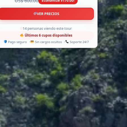
US$ 600.00
Economize $170.00!
VER PRECIOS
12 personas viendo este tour
Últimos 6 cupos disponibles
Pago seguro
Sin cargos ocultos
Soporte 24/7