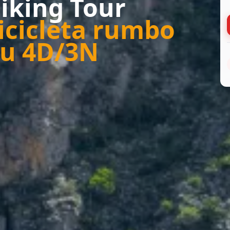
iking Tour
icicleta rumbo
hu 4D/3N