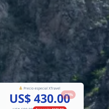
Precio especial XTravel
US$ 430.00
-28%