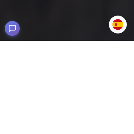
Circuito 3 Lagunas de Pisac
4,200 m snm - Valle Sagrado, Cusco
Disfruta de un circuito de un día completo desde Cusco al
Valle Sagrado con caminata a las lagunas Kimsacocha,
Azul Qocha y Puma Qocha
. Descubre paisajes andinos
únicos y vive una experiencia inolvidable.
Ubicado en el Valle Sagrado, este tour recorre senderos rurales
rodeados de paisajes andinos únicos, conectando con la
naturaleza pura de los Andes peruanos. Es un destino ideal
para quienes buscan autenticidad, biodiversidad y tranquilidad