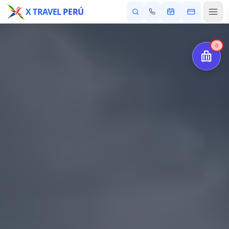
X TRAVEL
PERÚ
0