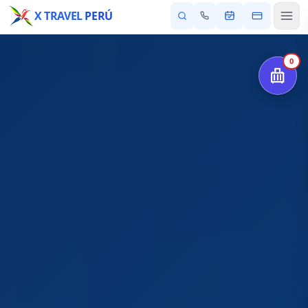
X TRAVEL
PERÚ
0