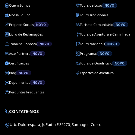
Quem Somos
Tours de Luxo
NOVO
Nossa Equipe
Tours Tradicionais
Projetos Sociais
Turismo Comunitário
NOVO
NOVO
Livro de Reclamações
Tours de Aventura e Caminhada
Trabalhe Conosco
Tours Nacionais
NOVO
NOVO
Aste Partners
Programas
NOVO
NOVO
Certificações
Tours de Quadriciclo
NOVO
Blog
Esportes de Aventura
NOVO
Depoimentos
NOVO
Perguntas Frequentes
CONTATE-NOS
Urb. Dolorespata, Jr. Paititi F 3ª 270, Santiago - Cusco