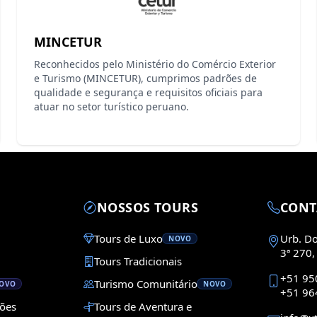
MINCETUR
Reconhecidos pelo Ministério do Comércio Exterior
e Turismo (MINCETUR), cumprimos padrões de
qualidade e segurança e requisitos oficiais para
atuar no setor turístico peruano.
NOSSOS TOURS
CONT
Tours de Luxo
Urb. Dol
NOVO
3ª 270,
Tours Tradicionais
+51 95
Turismo Comunitário
OVO
NOVO
+51 96
ções
Tours de Aventura e