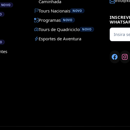
info@x
Caminhada
NOVO
Tours Nacionais
NOVO
O
INSCREV
Programas
NOVO
WHATSA
Tours de Quadriciclo
NOVO
Esportes de Aventura
O
ntes