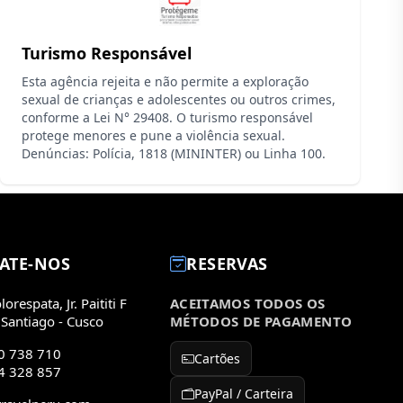
Turismo Responsável
Esta agência rejeita e não permite a exploração
sexual de crianças e adolescentes ou outros crimes,
conforme a Lei N° 29408. O turismo responsável
protege menores e pune a violência sexual.
Denúncias: Polícia, 1818 (MININTER) ou Linha 100.
ATE-NOS
RESERVAS
orespata, Jr. Paititi F
ACEITAMOS TODOS OS
 Santiago - Cusco
MÉTODOS DE PAGAMENTO
0 738 710
Cartões
4 328 857
PayPal / Carteira