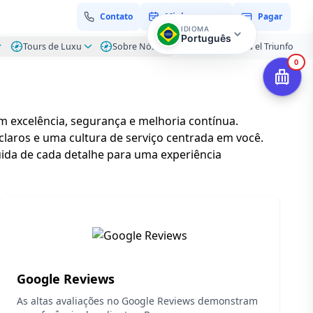
Contato
Minha reserva
Pagar
IDIOMA
Português
Tours de Luxu
Sobre Nós
Blog – Hacienda el Triunfo
0
m excelência, segurança e melhoria contínua.
claros e uma cultura de serviço centrada em você.
uida de cada detalhe para uma experiência
Google Reviews
As altas avaliações no Google Reviews demonstram