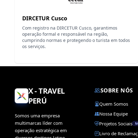
DIRCETUR Cusco
Com registro na DIRCETUR Cusco, garantimos
operação formal e responsável na região,
cumprindo normas e protegendo o turista em todos
os serviços.
X - TRAVEL
SOBRE NÓS
PERÚ
Quem Somos
Nossa Equipe
Somos uma empresa
multimarcas líder com
Projetos Sociais
N
operação estratégica em
Livro de Reclama
diversos destinos latino-