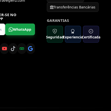
travelperu.com
Transferências Bancárias
ER-SE NO
PP
GARANTIAS
WhatsApp
Seguridad
Experiencia
Certificada