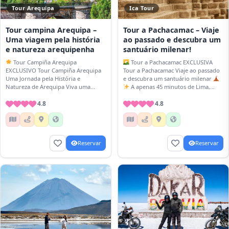
Tour Arequipa
Ica Tour
Tour campina Arequipa –
Tour a Pachacamac – Viaje
Uma viagem pela história
ao passado e descubra um
e natureza arequipenha
santuário milenar!
Tour Campiña Arequipa
Tour a Pachacamac EXCLUSIVA
EXCLUSIVO Tour Campiña Arequipa
Tour a Pachacamac Viaje ao passado
Uma Jornada pela História e
e descubra um santuário milenar
Natureza de Arequipa Viva uma
A apenas 45 minutos de Lima,
experiência única na Campiña
explore um dos centros
Arequipa, um lugar cheio de história,
4.8
arqueológicos…
4.8
…
Reservar
Reservar