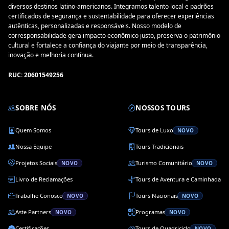
diversos destinos latino-americanos. Integramos talento local e padrões
certificados de segurança e sustentabilidade para oferecer experiências
autênticas, personalizadas e responsáveis. Nosso modelo de
corresponsabilidade gera impacto econômico justo, preserva o patrimônio
cultural e fortalece a confiança do viajante por meio de transparência,
inovação e melhoria contínua.
RUC: 20601549256
SOBRE NÓS
NOSSOS TOURS
Quem Somos
Tours de Luxo
NOVO
Nossa Equipe
Tours Tradicionais
Projetos Sociais
Turismo Comunitário
NOVO
NOVO
Livro de Reclamações
Tours de Aventura e Caminhada
Trabalhe Conosco
Tours Nacionais
NOVO
NOVO
Aste Partners
Programas
NOVO
NOVO
Certificações
Tours de Quadriciclo
NOVO