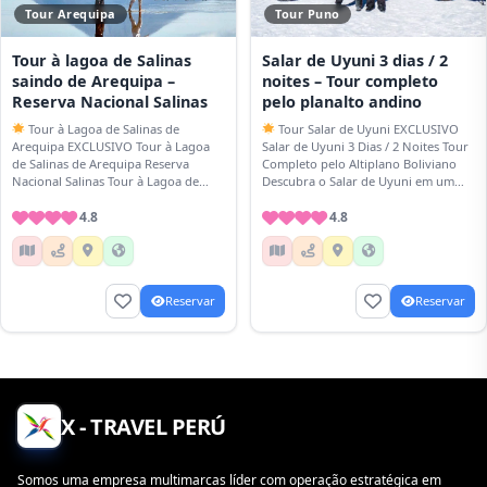
Tour Arequipa
Tour Puno
Tour à lagoa de Salinas
Salar de Uyuni 3 dias / 2
saindo de Arequipa –
noites – Tour completo
Reserva Nacional Salinas
pelo planalto andino
Tour à Lagoa de Salinas de
Tour Salar de Uyuni EXCLUSIVO
Arequipa EXCLUSIVO Tour à Lagoa
Salar de Uyuni 3 Dias / 2 Noites Tour
de Salinas de Arequipa Reserva
Completo pelo Altiplano Boliviano
Nacional Salinas Tour à Lagoa de
Descubra o Salar de Uyuni em um
Salinas de Arequipa. Descubra
tour completo…
paisagens…
4.8
4.8
Reservar
Reservar
X - TRAVEL PERÚ
Somos uma empresa multimarcas líder com operação estratégica em