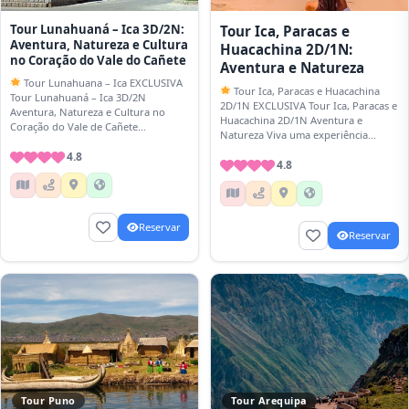
Tour Lunahuaná – Ica 3D/2N:
Tour Ica, Paracas e
Aventura, Natureza e Cultura
Huacachina 2D/1N:
no Coração do Vale do Cañete
Aventura e Natureza
Tour Lunahuana – Ica EXCLUSIVA
Tour Ica, Paracas e Huacachina
Tour Lunahuaná – Ica 3D/2N
2D/1N EXCLUSIVA Tour Ica, Paracas e
Aventura, Natureza e Cultura no
Huacachina 2D/1N Aventura e
Coração do Vale de Cañete
Natureza Viva uma experiência
Embarque em um tour de 3 dias…
inesquecível na costa sul do Peru
4.8
com nosso…
4.8
Reservar
Reservar
Tour Puno
Tour Arequipa