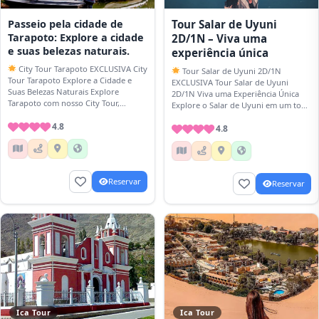
Passeio pela cidade de
Tour Salar de Uyuni
Tarapoto: Explore a cidade
2D/1N – Viva uma
e suas belezas naturais.
experiência única
City Tour Tarapoto EXCLUSIVA City
Tour Salar de Uyuni 2D/1N
Tour Tarapoto Explore a Cidade e
EXCLUSIVA Tour Salar de Uyuni
Suas Belezas Naturais Explore
2D/1N Viva uma Experiência Única
Tarapoto com nosso City Tour,
Explore o Salar de Uyuni em um tour
conheça suas atrações culturais,
de 2 dias e…
praças, mercados e…
4.8
4.8
Reservar
Reservar
Ica Tour
Ica Tour