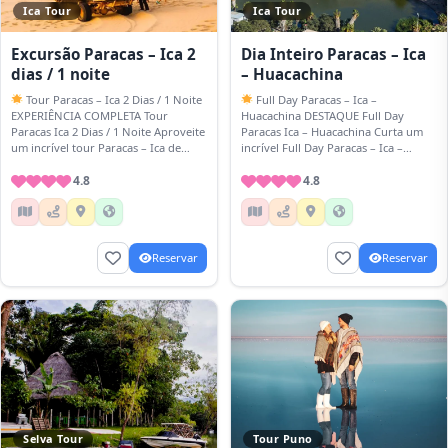
Ica Tour
Ica Tour
Excursão Paracas – Ica 2
Dia Inteiro Paracas – Ica
dias / 1 noite
– Huacachina
Tour Paracas – Ica 2 Dias / 1 Noite
Full Day Paracas – Ica –
EXPERIÊNCIA COMPLETA Tour
Huacachina DESTAQUE Full Day
Paracas Ica 2 Dias / 1 Noite Aproveite
Paracas Ica – Huacachina Curta um
um incrível tour Paracas – Ica de…
incrível Full Day Paracas – Ica –
Huacachina
. Visite as…
4.8
4.8
Reservar
Reservar
Selva Tour
Tour Puno