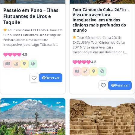
Tour Cânion do Colca 2d/1n –
Passeio em Puno – Ilhas
Viva uma aventura
Flutuantes de Uros e
inesquecível em um dos
Taquile
cânions mais profundos do
mundo
Tour em Puno EXCLUSIVA Tour em
Puno Ilhas Flutuantes Uros e Taquile
Tour Cânion do Colca 2D/1N
Embarque em uma aventura
EXCLUSIVA Tour Cânion do Colca
inesquecível pelo Lago Titicaca, o
2D/1N Viva uma Aventura
lago navegável mais alto do mundo.
Inesquecível em um dos Cânions
…
4.8
Mais Profundos do Mundo
Embarque em uma aventura…
4.8
Reservar
Reservar