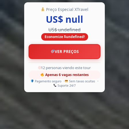
Preço Especial XTravel
US$ null
-undefined%
US$ undefined
Economize $undefined!
VER PREÇOS
12 personas viendo este tour
Apenas 6 vagas restantes
Pagamento seguro
Sem taxas ocultas
Suporte 24/7