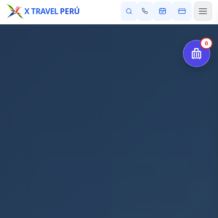
X TRAVEL
PERÚ
0