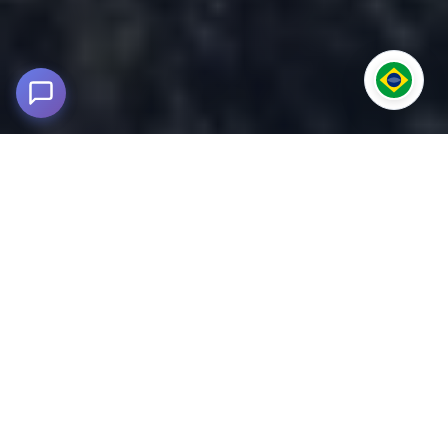
Tour Arequipa - Machu Picchu 7 Dias / 6
Noites
Arequipa - Cusco - Machu Picchu
Explore o melhor do sul do Peru com nosso tour
Arequipa - Machu Picchu 7D/6N
. Visite o Canyon do Colca,
Cusco, o Vale Sagrado e a Cidadela Inca em uma
experiência inesquecível.
Começamos em Lima com voo para Arequipa, onde você será