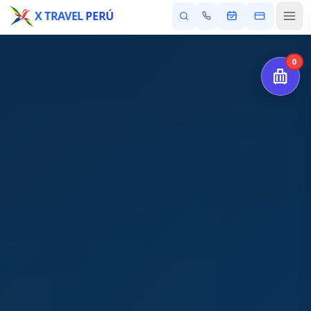
X TRAVEL
PERÚ
0