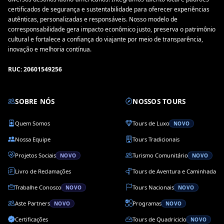
certificados de segurança e sustentabilidade para oferecer experiências
autênticas, personalizadas e responsáveis. Nosso modelo de
corresponsabilidade gera impacto econômico justo, preserva o patrimônio
cultural e fortalece a confiança do viajante por meio de transparência,
inovação e melhoria contínua.
RUC: 20601549256
SOBRE NÓS
NOSSOS TOURS
Quem Somos
Tours de Luxo
NOVO
Nossa Equipe
Tours Tradicionais
Projetos Sociais
Turismo Comunitário
NOVO
NOVO
Livro de Reclamações
Tours de Aventura e Caminhada
Trabalhe Conosco
Tours Nacionais
NOVO
NOVO
Aste Partners
Programas
NOVO
NOVO
Certificações
Tours de Quadriciclo
NOVO