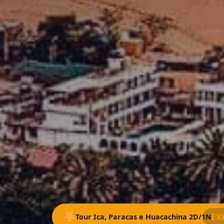
EX
Tour Ica, Paracas e Huacachina 2D/1N