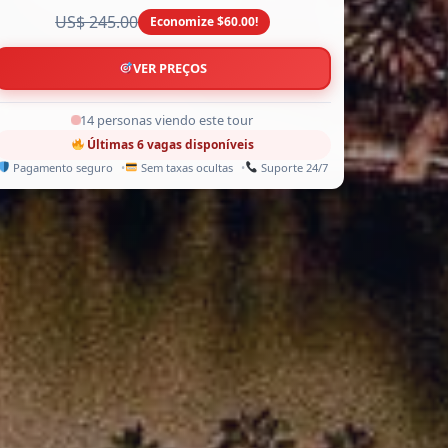
US$ 245.00
Economize $60.00!
VER PREÇOS
11 personas viendo este tour
Últimas 6 vagas disponíveis
Pagamento seguro
Sem taxas ocultas
Suporte 24/7