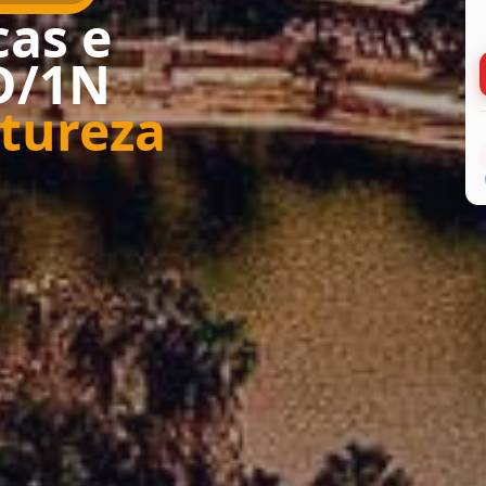
cas e
D/1N
tureza