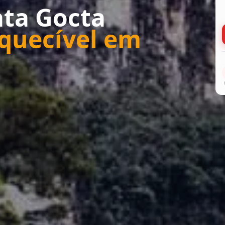
ata Gocta
quecível em