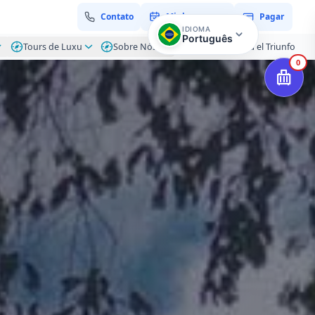
Contato
Minha reserva
Pagar
IDIOMA
Português
Tours de Luxu
Sobre Nós
Blog – Hacienda el Triunfo
0