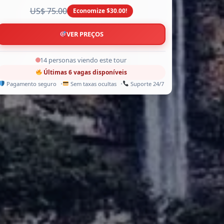
US$ 75.00
Economize $30.00!
VER PREÇOS
12 personas viendo este tour
Últimas 6 vagas disponíveis
Pagamento seguro
Sem taxas ocultas
Suporte 24/7