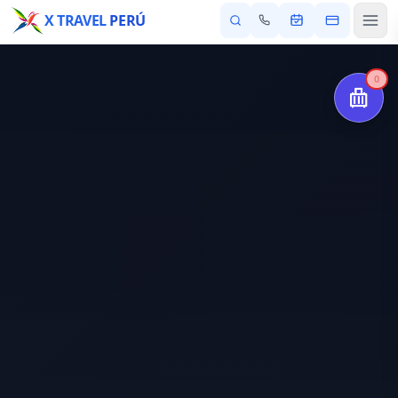
X TRAVEL
PERÚ
0