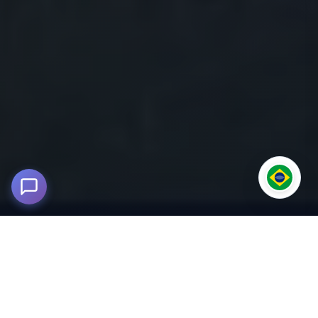
Turismo Vivencial nos Andes:
Umasbamba, Chinchero, Maras e