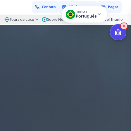
Contato
Minha reserva
Pagar
IDIOMA
Português
Tours de Luxu
Sobre Nós
Blog – Hacienda el Triunfo
0