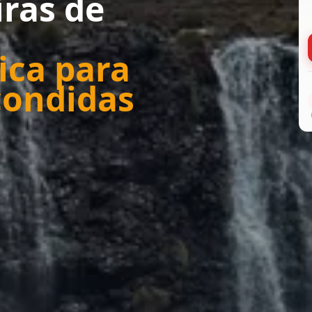
iras de
ica para
condidas