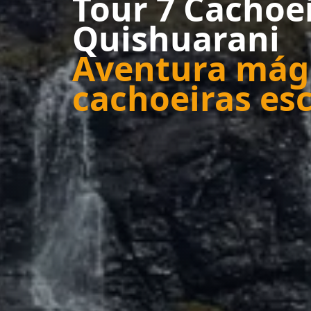
Tour 7 Cachoe
Quishuarani
Aventura mág
cachoeiras es