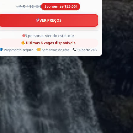
US$ 110.00
Economize $25.00!
VER PREÇOS
14 personas viendo este tour
Últimas 6 vagas disponíveis
Pagamento seguro
Sem taxas ocultas
Suporte 24/7