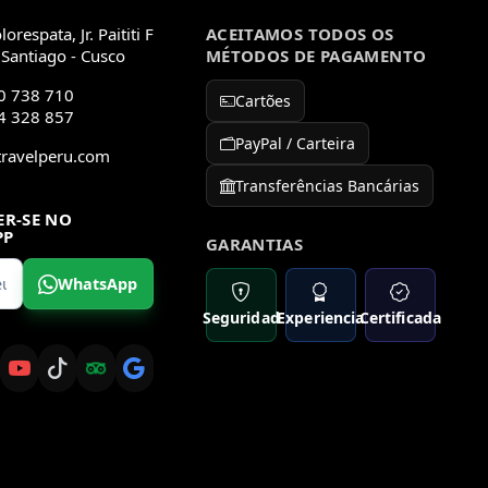
orespata, Jr. Paititi F
ACEITAMOS TODOS OS
 Santiago - Cusco
MÉTODOS DE PAGAMENTO
0 738 710
Cartões
4 328 857
PayPal / Carteira
travelperu.com
Transferências Bancárias
ER-SE NO
PP
GARANTIAS
WhatsApp
Seguridad
Experiencia
Certificada