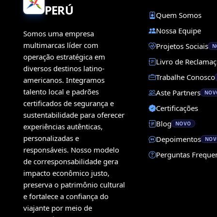
PERÚ
Quem Somos
Nossa Equipe
Somos uma empresa
multimarcas líder com
Projetos Sociais
N
operação estratégica em
Livro de Reclama
diversos destinos latino-
Trabalhe Conosco
americanos. Integramos
talento local e padrões
Aste Partners
NOV
certificados de segurança e
Certificações
sustentabilidade para oferecer
Blog
NOVO
experiências autênticas,
personalizadas e
Depoimentos
NOV
responsáveis. Nosso modelo
Perguntas Freque
de corresponsabilidade gera
impacto econômico justo,
preserva o patrimônio cultural
e fortalece a confiança do
viajante por meio de