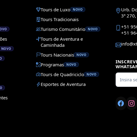
Tours de Luxo
Urb. Dol
NOVO
3ª 270,
Tours Tradicionais
+51 95
Turismo Comunitário
OVO
NOVO
+51 96
ções
Tours de Aventura e
info@x
Caminhada
NOVO
Tours Nacionais
NOVO
O
INSCREV
Programas
NOVO
WHATSA
Tours de Quadriciclo
NOVO
Esportes de Aventura
O
ntes