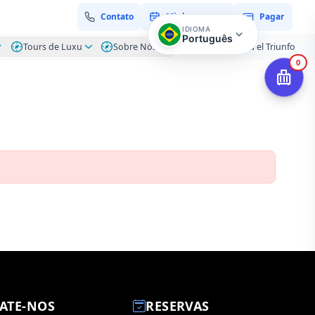
Contato
Minha reserva
Pagar
IDIOMA
Português
Tours de Luxu
Sobre Nós
Blog – Hacienda el Triunfo
0
ATE-NOS
RESERVAS