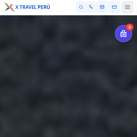
X TRAVEL
PERÚ
0