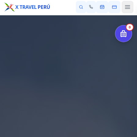
X TRAVEL
PERÚ
0