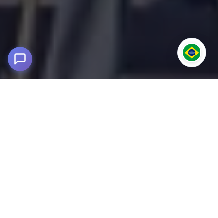
Tour Rota do Sol - Dia Inteiro
Cusco - Puno
Embarque em uma jornada cultural pela Rota do Sol,
conectando Cusco e Puno através de impressionantes
paisagens andinas e sítios arqueológicos únicos. Viaje
confortavelmente entre Cusco e Puno percorrendo a
mágica Rota do Sol, um percurso cheio de história, arte e